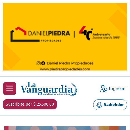
Ingresar
Suscribite por $ 25.500,00
Radiolider