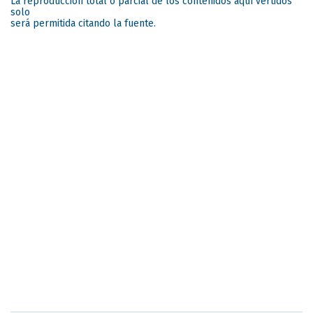
La reproducción total o parcial de los contenidos aquí vertidos
solo
será permitida citando la fuente.