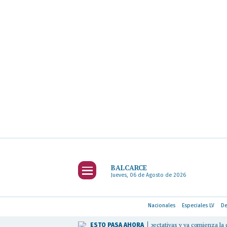
BALCARCE
Jueves, 06 de Agosto de 2026
Nacionales
Especiales LV
De
aciones Más Dulces" superaron las expectativas y ya comienza la cuenta regresiva pa
ESTO PASA
AHORA