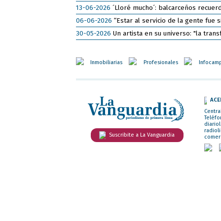
13-06-2026
´Lloré mucho´: balcarceños recuerd
06-06-2026
“Estar al servicio de la gente fue
30-05-2026
Un artista en su universo: "la tran
Inmobiliarias
Profesionales
Infocam
ACE
Centra
Teléfo
diario
radiol
Suscribite a La Vanguardia
comer