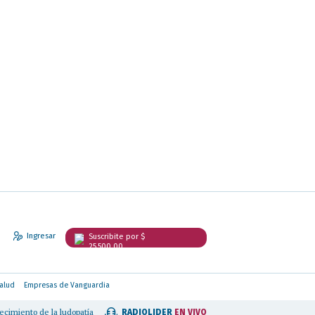
Ingresar
Suscribite por $
25.500,00
alud
Empresas de Vanguardia
dopatía infantil y pidió avanzar con una regulación de las apuestas online
|
Cada v
RADIOLIDER
EN VIVO