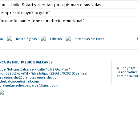
an al Indio Solari y cuentan por qué marcó sus vidas
 siempre mi mayor orgullo”
sformación suele tener un efecto emocional"
po
Necrológícas
Edictos
Farmacias de Turno
RCA DE MULTIMEDIOS BALCARCE
© Copyright D
l de Noticias Balcarce - Calle 16 Nº 662 Piso 1
La reproducci
no (02266) 42-4151 -
WhatsApp
(2266) 570202
(Oyentes)
será permitid
lavanguardia@diariolavanguardia.com
iderbalcarce@gmail.com
cialmultimediosbalcarce@gmail.com