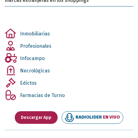
marcas extranjeras en los shoppings
Inmobiliarias
Profesionales
Infocampo
Necrológícas
Edictos
Farmacias de Turno
RADIOLIDER
EN VIVO
Descargar App