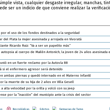
simple vista,
cualquier desgaste irregular, manchas, tin
de ser un indicio de que conviene realizar la verificaci
 por el uso de los fondos destinados a la seguridad
r del Plata la mujer asesinada y arrojada en Vivoratá
ante Ricardo Ruiz: “Va a ser un papelito más”
 autopsia al cuerpo de Mailén Antonich, la joven de 24 años asesinada 
unió en un fuerte reclamo por la Autovía 88
rá si el enfermero agresor será detenido
n ambas piernas y quedó internado en el Materno Infantil
r la muerte de su hija de 2 años en Villa Gesell
 alta velocidad por la orilla y volcó con su jeep
e por la “inacción” del municipio ante la crisis del sector
po
Necrológícas
Edictos
Farmacias de Turno