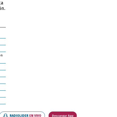
ta
ón.
en
RADIOLIDER
EN VIVO
Descargar App