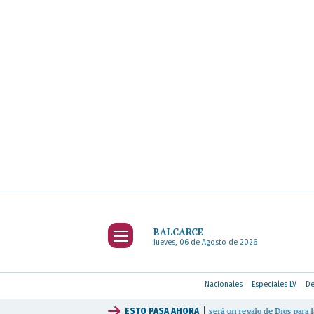
BALCARCE
Jueves, 06 de Agosto de 2026
Nacionales
Especiales LV
De
alcarce
|
"La visita del Papa León XIV será un regalo de Dios para la Argentina"
ESTO PASA
AHORA