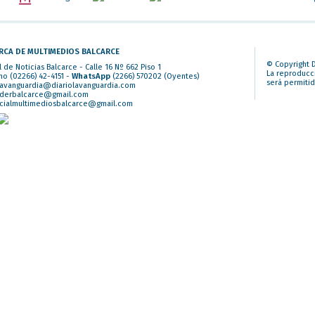
RCA DE MULTIMEDIOS BALCARCE
© Copyright D
l de Noticias Balcarce - Calle 16 Nº 662 Piso 1
La reproducci
no (02266) 42-4151 -
WhatsApp
(2266) 570202
(Oyentes)
será permitid
lavanguardia@diariolavanguardia.com
iderbalcarce@gmail.com
cialmultimediosbalcarce@gmail.com