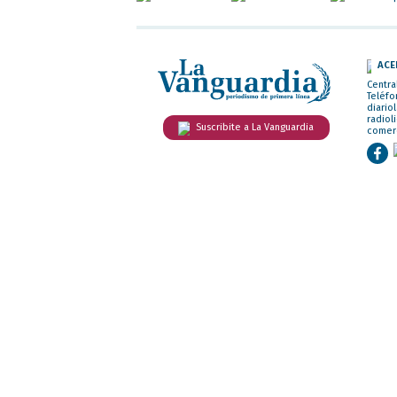
ACE
Centra
Teléfo
diario
radiol
Suscribite a La Vanguardia
comer