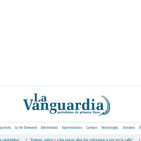
portes
Lv On Demand
Entrevistas
Espectáculos
Campo
Tecnología
Zonales
S
|
"Entran, salen y a los pocos días los volvemos a ver en la calle"
|
Cunqueiro advir