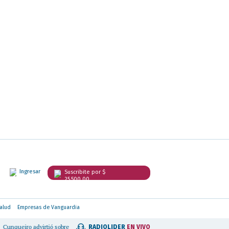
Ingresar
Suscribite por $
25.500,00
alud
Empresas de Vanguardia
tió sobre el crecimiento de la ludopatía infantil y pidió avanzar con una regulación 
RADIOLIDER
EN VIVO