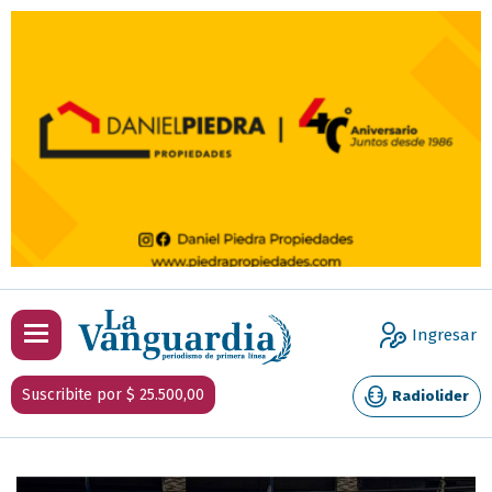
Ingresar
Suscribite por $ 25.500,00
Radiolider