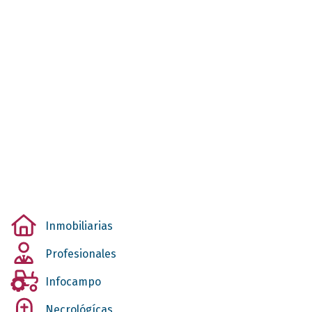
Inmobiliarias
Profesionales
Infocampo
Necrológícas