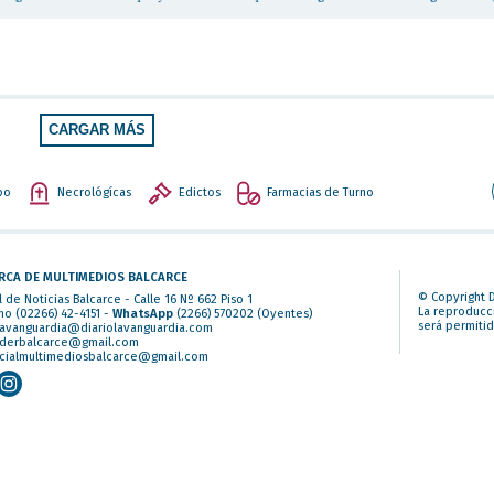
CARGAR MÁS
po
Necrológícas
Edictos
Farmacias de Turno
RCA DE MULTIMEDIOS BALCARCE
© Copyright D
l de Noticias Balcarce - Calle 16 Nº 662 Piso 1
La reproducci
no (02266) 42-4151 -
WhatsApp
(2266) 570202
(Oyentes)
será permitid
lavanguardia@diariolavanguardia.com
iderbalcarce@gmail.com
cialmultimediosbalcarce@gmail.com