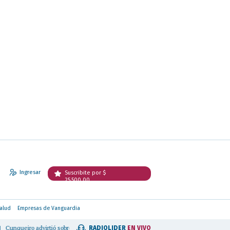
Ingresar
Suscribite por $
25.500,00
alud
Empresas de Vanguardia
ueiro advirtió sobre el crecimiento de la ludopatía infantil y pidió avanzar con una r
RADIOLIDER
EN VIVO