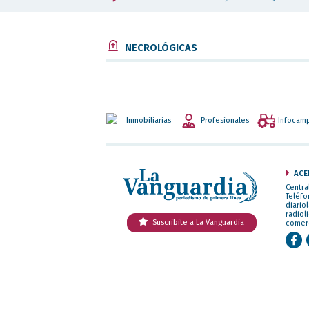
NECROLÓGICAS
Inmobiliarias
Profesionales
Infocam
ACE
Centra
Teléfo
diario
radiol
Suscribite a La Vanguardia
comer