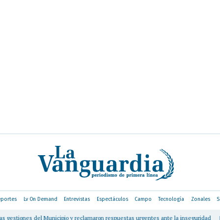
portes
Lv On Demand
Entrevistas
Espectáculos
Campo
Tecnología
Zonales
S
tiones del Municipio y reclamaron respuestas urgentes ante la inseguridad
|
Cunq