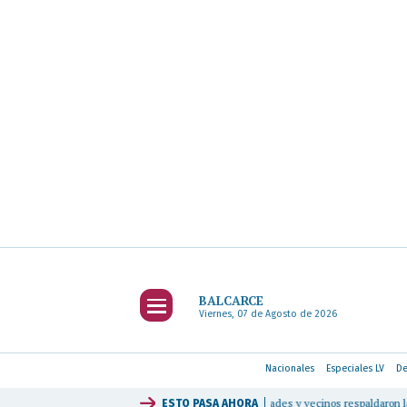
BALCARCE
Viernes, 07 de Agosto de 2026
Nacionales
Especiales LV
De
o que cuesta un alfajor de segunda marca
|
Entidades y vecinos respaldaron las ges
ESTO PASA
AHORA