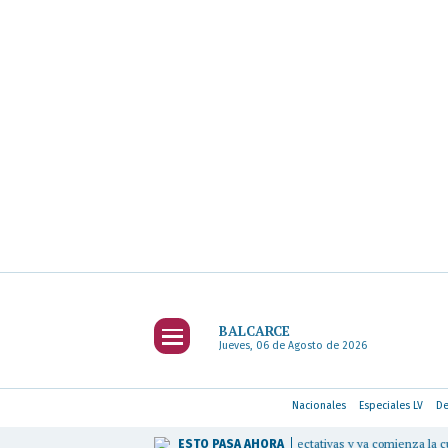
BALCARCE
Jueves, 06 de Agosto de 2026
Nacionales
Especiales LV
De
ciones Más Dulces" superaron las expectativas y ya comienza la cuenta regresiva par
ESTO PASA
AHORA