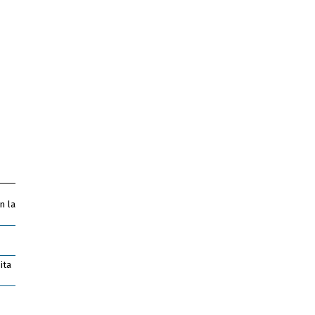
n la
ita