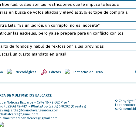
bertad: cuáles son las restricciones que le impuso la Justicia
ierras en busca de votos aliados y elevó al 25% el tope de compra a
ntra Lula: “Es un ladrón, un corrupto, no es inocente”
rolar las escuelas, pero ya se prepara para un conflicto con los
eparto de fondos y habló de “extorsión” a las provincias
uscará un cuarto mandato en Brasil
po
Necrológícas
Edictos
Farmacias de Turno
RCA DE MULTIMEDIOS BALCARCE
© Copyright D
l de Noticias Balcarce - Calle 16 Nº 662 Piso 1
La reproducci
no (02266) 42-4151 -
WhatsApp
(2266) 570202
(Oyentes)
será permitid
lavanguardia@diariolavanguardia.com
iderbalcarce@gmail.com
cialmultimediosbalcarce@gmail.com