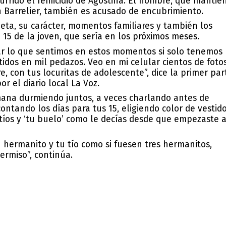
currido el femicidio de Agostina. El hombre, que mantie
n Barrelier, también es acusado de encubrimiento.
ieta, su carácter, momentos familiares y también los
15 de la joven, que sería en los próximos meses.
car lo que sentimos en estos momentos si solo tenemos
idos en mil pedazos. Veo en mi celular cientos de fotos
e, con tus locuritas de adolescente”, dice la primer par
or el diario local La Voz.
mana durmiendo juntos, a veces charlando antes de
ntando los días para tus 15, eligiendo color de vestido
tíos y ‘tu buelo’ como le decías desde que empezaste 
 hermanito y tu tío como si fuesen tres hermanitos,
permiso”, continúa.