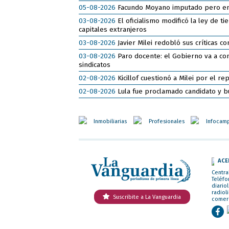
05-08-2026
Facundo Moyano imputado pero en li
03-08-2026
El oficialismo modificó la ley de t
capitales extranjeros
03-08-2026
Javier Milei redobló sus críticas co
03-08-2026
Paro docente: el Gobierno va a cont
sindicatos
02-08-2026
Kicillof cuestionó a Milei por el r
02-08-2026
Lula fue proclamado candidato y b
Inmobiliarias
Profesionales
Infocam
ACE
Centra
Teléfo
diario
radiol
Suscribite a La Vanguardia
comer