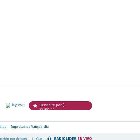
Ingresar
Suscribite por $
25.500,00
alud
Empresas de Vanguardia
gas
|
Cunqueiro advirtió sobre el crecimiento de la ludopatía infantil y pidió ava
RADIOLIDER
EN VIVO