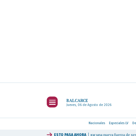
BALCARCE
Jueves, 06 de Agosto de 2026
Nacionales
Especiales LV
De
de Balcarce y anunció gestiones para incorporar una nueva fuerza de seguridad
|
U
ESTO PASA
AHORA