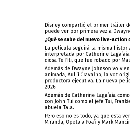
Disney compartió el primer tráiler d
puede ver por primera vez a Dwayne
¿Qué se sabe del nuevo live-action
La película seguirá la misma histor
interpretada por Catherine Lagaʻaia
diosa Te Fiti, que fue robado por Ma
Además de Dwayne Johnson volviendo
animada, Auliʻi Cravalho, la voz ori
productora ejecutiva. La nueva pelíc
2026.
Además de Catherine Lagaʻaia como
con John Tui como el jefe Tui, Fran
abuela Tala.
Pero eso no es todo, ya que esta ve
Miranda, Opetaia Foaʻi y Mark Manci