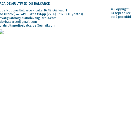
RCA DE MULTIMEDIOS BALCARCE
© Copyright D
l de Noticias Balcarce - Calle 16 Nº 662 Piso 1
La reproducci
no (02266) 42-4151 -
WhatsApp
(2266) 570202
(Oyentes)
será permitid
lavanguardia@diariolavanguardia.com
iderbalcarce@gmail.com
cialmultimediosbalcarce@gmail.com