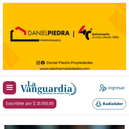
Ingresar
Suscribite por $ 25.500,00
Radiolider